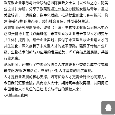
欧莱雅企业事务与公众联动总监陈佳昕女士以《以公益之心，铸美
业之才》为题，分享了欧莱雅通过公益之心赋能女性与青年，通过
美业培训、非遗融合、数字化赋能，推动就业创业与乡村振兴，构
建 美美与共 的生态圈，践行社会责任，共创美好生活。
波顿集团研究院副院长、波顿（上海）生物技术有限公司技术中心
总监张鹏博士在《双向进化：未来型香妆企业与未来型人才的变革
共生体》报告中，结合企业实践，探讨了未来型香妆企业与人才的
共生进化，深入剖析了未来型人才的变革思路，强调了传统产业升
级、生物技术创新与AI应用的发展趋势，呼吁突破思维局限，共塑
行业未来。
论坛期间，还举行了中国香妆协会人才建设专业委员会成立仪式和
最美配方师 发布活动，彰显行业对人才建设的高度重视。
人才是行业发展的核心支撑，培育优秀人才更需全行业协同努力。
今日我们汇聚金陵，共商育人大计；期待明年金秋再聚，共同见证
中国香妆人才队伍的茁壮成长与行业的蓬勃未来！
-米兰milan官网