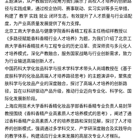
主题演讲，从产教融合的视角为我们展示了高校人才培养的创新路
径与实践成果，通过校企协同、赛事联动、实习实训等多元举措，
构建了 教学 实践 就业 闭环生态，有效提升了人才质量与行业适配
度，为产业高质量发展提供了有力支撑。
北京工商大学食品与健康学院香料香精工程系主任杨绍祥教授以
《多路径赋能香料香精行业人才培养》为题，为我们介绍了北京工
商大学香料香精技术与工程专业的历史沿革、资深师资与多元化人
才培养模式，深化产教融合，服务国家战略与行业创新需求，致力
为行业输送高端创新人才。
中国药科大学化妆品科学与技术学科学术带头人尚靖教授在《基于
皮肤科学的化妆品高端人才培养路径思考》的主题演讲中，聚焦皮
肤科学与化妆品产业的深度融合，探讨了高端人才培养的创新路
径，旨在以科研驱动产品升级，推动行业迈向专业化、科学化、国
际化发展新阶段。
上海应用技术大学香料香精化妆品学部香料香精专业负责人易封萍
教授围绕《香料香精产业高素质人才培养模式的思考》，阐述了通
过香料香精产业高素质人才的培养思路和深刻见解，探讨了人才培
养的创新模式，强调通过多学科交叉、产学研深度融合及实践导向
的教学体系，构建适应行业未来发展的高层次专业人才梯队。